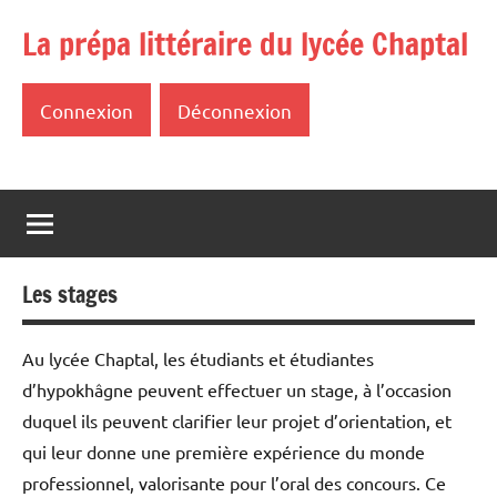
Aller
La prépa littéraire du lycée Chaptal
au
contenu
Connexion
Déconnexion
Les stages
Au lycée Chaptal, les étudiants et étudiantes
d’hypokhâgne peuvent effectuer un stage, à l’occasion
duquel ils peuvent clarifier leur projet d’orientation, et
qui leur donne une première expérience du monde
professionnel, valorisante pour l’oral des concours. Ce